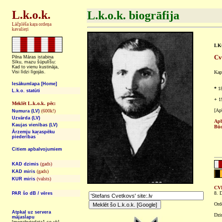
L.k.o.k.
L.k.o.k. biogrāfija
Lāčplēša kaŗa ordeņa
kavalieŗi
LKO
Cv
Pilna Māras istabiņa
Sīku, mazu šūpulīšu:
Kad to vienu kustināja,
Visi līdzi līgojās.
Kap
Iesākumlapa [Home]
*
18
L.k.o. statūti
+
19
Meklēt L.k.o.k. pēc:
[Ap
(600k!)
Numura (LV)
Uzvārda (LV)
Apb
Kaujas vienības (LV)
Bū
Ārzemju kaŗaspēku
piederības
Citiem apbalvojumiem
(gads)
KAD dzimis
(gads)
KAD miris
(valsts)
KUR miris
CV
8. 
PAR šo dB / vēres
Ord
Atpkaļ uz servera
Dzi
mājaslapu