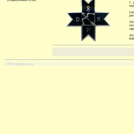
[megabytedata1.co.uk]
1. 
nop
Latv
pre
191
cil
sag
Atv
Kal
2026 megabyte_data