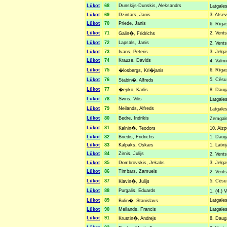
Lūkot
68
Dunskijs-Dunskis, Aleksandrs
Latgale
Lūkot
69
Dzintars, Janis
3. Atsev
Lūkot
70
Priede, Janis
6. Rīga
Lūkot
71
2. Vents
Galin�, Fridrichs
Lūkot
72
Lapsals, Janis
2. Vents
Lūkot
73
Ivans, Peteris
3. Jelga
Lūkot
74
Krauze, Davids
4. Valm
Lūkot
75
6. Rīgas
�losbergs, Kri�janis
Lūkot
76
5. Cēsu 
Stabin�, Alfreds
Lūkot
77
�epko, Karlis
8. Daug
Lūkot
78
Svins, Vilis
Latgale
Lūkot
79
Neilands, Alfreds
Latgale
Lūkot
80
Bedre, Indrikis
Zemgale
Lūkot
81
Kalnin�, Teodors
10. Aizp
Lūkot
82
Briedis, Fridrichs
1. Dauga
Lūkot
83
Kalpaks, Oskars
1. Latvi
Lūkot
84
Zirnis, Julijs
2. Vents
Lūkot
85
Dombrovskis, Jekabs
3. Jelga
Lūkot
86
Timbars, Zamuels
2. Vents
Lūkot
87
5. Cēsu 
Klavin�, Julijs
Lūkot
88
Purgalis, Eduards
1. (4.) 
Lūkot
89
Latgales
Bulin�, Stanislavs
Lūkot
90
Meilands, Francis
Latgales
Lūkot
91
Krustin�, Andrejs
8. Daug