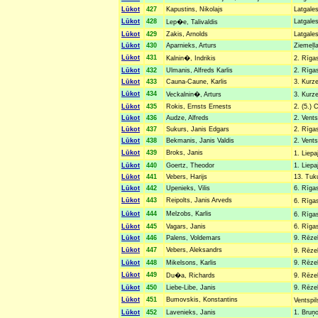
Lūkot
427
Kapustins, Nikolajs
Latgales
Lūkot
428
Latgales
Lep�e, Talivaldis
Lūkot
429
Zakis, Arnolds
Latgales
Lūkot
430
Aparnieks, Arturs
Ziemeļla
Lūkot
431
Kalnin�, Indrikis
2. Rīgas
Lūkot
432
Ulmanis, Alfreds Karlis
2. Rīgas
Lūkot
433
Cauna-Caune, Karlis
3. Kurze
Lūkot
434
Veckalnin�, Arturs
3. Kurz
Lūkot
435
Rokis, Ernsts Ernests
2. (5.) 
Lūkot
436
Audze, Alfreds
2. Vents
Lūkot
437
Sukurs, Janis Edgars
2. Rīgas
Lūkot
438
Bekmanis, Janis Valdis
2. Vents
Lūkot
439
Broks, Janis
1. Liepa
Lūkot
440
Goertz, Theodor
1. Liepa
Lūkot
441
Vebers, Harijs
13. Tuk
Lūkot
442
Upenieks, Vilis
6. Rīgas
Lūkot
443
Reipolts, Janis Arveds
6. Rīga
Lūkot
444
Melzobs, Karlis
6. Rīga
Lūkot
445
Vagars, Janis
6. Rīgas
Lūkot
446
Palens, Voldemars
9. Rēzek
Lūkot
447
Vebers, Aleksandrs
9. Rēze
Lūkot
448
Mikelsons, Karlis
9. Rēzek
Lūkot
449
Du�a, Richards
9. Rēze
Lūkot
450
Liebe-Libe, Janis
9. Rēzek
Lūkot
451
Bumovskis, Konstantins
Ventspi
Lūkot
452
Lavenieks, Janis
1. Bruņo