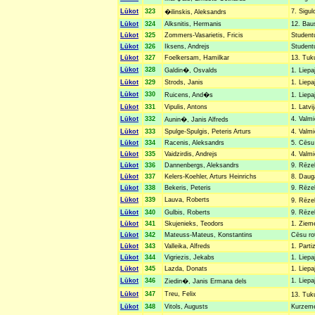
Lūkot
323
7. Sigul
�ilinskis, Aleksandrs
Lūkot
324
Alksnitis, Hermanis
12. Baus
Lūkot
325
Zommers-Vasarietis, Fricis
Studentu
Lūkot
326
Iksens, Andrejs
Studentu
Lūkot
327
Foelkersam, Hamilkar
13. Tuku
Lūkot
328
Galdin�, Osvalds
1. Liepa
Lūkot
329
Strods, Janis
1. Liepa
Lūkot
330
Ruicens, And�s
1. Liepa
Lūkot
331
Vipulis, Antons
1. Latvi
Lūkot
332
4. Valmi
Aunin�, Janis Alfreds
Lūkot
333
Spulge-Spulgis, Peteris Arturs
4. Valmi
Lūkot
334
Racenis, Aleksandrs
5. Cēsu 
Lūkot
335
Vaidzirdis, Andrejs
4. Valmi
Lūkot
336
Dannenbergs, Aleksandrs
9. Rēzek
Lūkot
337
Kelers-Koehler, Arturs Heinrichs
8. Dauga
Lūkot
338
Bekeris, Peteris
9. Rēzek
Lūkot
339
Lauva, Roberts
9. Rēze
Lūkot
340
Gulbis, Roberts
9. Rēzek
Lūkot
341
Skujenieks, Teodors
1. Ziemeļ
Lūkot
342
Mateuss-Mateus, Konstantins
Cēsu rot
Lūkot
343
Valleika, Alfreds
1. Parti
Lūkot
344
Vigriezis, Jekabs
1. Liepa
Lūkot
345
Lazda, Donats
1. Liepa
Lūkot
346
1. Liepa
Ziedin�, Janis Ermana dels
Lūkot
347
Treu, Felix
13. Tuk
Lūkot
348
Vitols, Augusts
Kurzemes