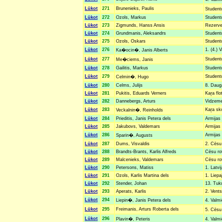
Lūkot
271
Brunenieks, Paulis
Student
Lūkot
272
Ozols, Markus
Studentu
Lūkot
273
Zigmunds, Hanss Ansis
Rezerves
Lūkot
274
Grundmanis, Aleksandrs
Studentu
Lūkot
275
Ozols, Oskars
Studentu
Lūkot
276
1. (4.) 
Ka�ocin�, Janis Alberts
Lūkot
277
Studentu
Me�ciems, Janis
Lūkot
278
Gailitis, Markus
Studentu
Lūkot
279
Studentu
Celmin�, Hugo
Lūkot
280
Celms, Julijs
8. Dauga
Lūkot
281
Pukitis, Eduards Verners
Kaŗa flo
Lūkot
282
Dannebergs, Arturs
Vidzemes
Lūkot
283
Kaŗa sko
Veckalnin�, Reinholds
Lūkot
284
Prieditis, Janis Petera dels
Armijas 
Lūkot
285
Jakubovs, Valdemars
Armijas 
Lūkot
286
Armijas 
Sparin�, Augusts
Lūkot
287
Dums, Visvaldis
2. Cēsu 
Lūkot
288
Brandts-Brants, Karlis Alfreds
Cēsu rot
Lūkot
289
Malcenieks, Valdemars
Cēsu rot
Lūkot
290
Petersons, Matiss
1. Latvi
Lūkot
291
Ozols, Karlis Martina dels
1. Liepa
Lūkot
292
Stender, Johan
13. Tuk
Lūkot
293
Aperats, Karlis
2. Vents
Lūkot
294
Liepin�, Janis Petera dels
4. Valmi
Lūkot
295
Freimanis, Arturs Roberta dels
5. Cēsu
Lūkot
296
Plavin�, Peteris
4. Valmi