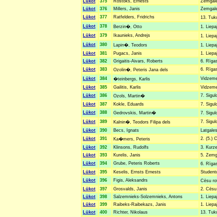
Lūkot
375
Rostoks, Ernests
Zemgales
Lūkot
376
Millers, Janis
Zemgales
Lūkot
377
Ratfelders, Fridrichs
13. Tuk
Lūkot
378
Berzin�, Otto
1. Liepa
Lūkot
379
Ikaunieks, Andrejs
1. Liepa
Lūkot
380
Lapin�, Teodors
1. Liepa
Lūkot
381
Pugacs, Janis
1. Liepa
Lūkot
382
Grigaitis-Aivars, Roberts
6. Rīgas
Lūkot
383
6. Rīgas
Ozolin�, Peteris Jana dels
Lūkot
384
Vidzemes
�teinbergs, Karlis
Lūkot
385
Gailitis, Karlis
Vidzemes
Lūkot
386
7. Sigul
Ozols, Martin�
Lūkot
387
Kokle, Eduards
7. Sigul
Lūkot
388
Gedrovskis, Martin�
7. Sigu
Lūkot
389
7. Sigul
Kalnin�, Teodors Filipa dels
Lūkot
390
Becs, Ignats
Latgales
Lūkot
391
2. (5.) 
Ka�mers, Peteris
Lūkot
392
Klinsons, Rudolfs
3. Kurze
Lūkot
393
Kurelis, Janis
5. Zemga
Lūkot
394
Grube, Peteris Roberts
6. Rīga
Lūkot
395
Keselis, Ernsts Ernests
Studentu
Lūkot
396
Figis, Aleksandrs
Cēsu ro
Lūkot
397
Grosvalds, Janis
2. Cēsu 
Lūkot
398
Salzemnieks-Solzemnieks, Antons
1. Liepa
Lūkot
399
Raibeks-Raibekazs, Janis
1. Liepa
Lūkot
400
Richter, Nikolaus
13. Tuk