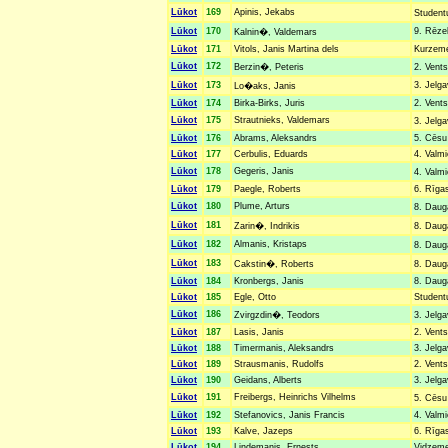
Lūkot
169
Apinis, Jekabs
Studentu
Lūkot
170
9. Rēzek
Kalnin�, Valdemars
Lūkot
171
Vitols, Janis Martina dels
Kurzemes
Lūkot
172
Berzin�, Peteris
2. Vents
Lūkot
173
3. Jelga
Lo�aks, Janis
Lūkot
174
Birka-Birks, Juris
2. Vents
Lūkot
175
Strautnieks, Valdemars
3. Jelg
Lūkot
176
Abrams, Aleksandrs
5. Cēsu 
Lūkot
177
Cerbulis, Eduards
4. Valmi
Lūkot
178
Gegeris, Janis
4. Valmi
Lūkot
179
Paegle, Roberts
6. Rīgas
Lūkot
180
Plume, Arturs
8. Daug
Lūkot
181
Zarin�, Indrikis
8. Daug
Lūkot
182
Almanis, Kristaps
8. Daug
Lūkot
183
Cakstin�, Roberts
8. Dauga
Lūkot
184
Kronbergs, Janis
8. Dauga
Lūkot
185
Egle, Otto
Studentu
Lūkot
186
Zvirgzdin�, Teodors
3. Jelg
Lūkot
187
Lasis, Janis
2. Vents
Lūkot
188
Timermanis, Aleksandrs
3. Jelga
Lūkot
189
Strausmanis, Rudolfs
2. Vents
Lūkot
190
Geidans, Alberts
3. Jelga
Lūkot
191
Freibergs, Heinrichs Vilhelms
5. Cēsu
Lūkot
192
Stefanovics, Janis Francis
4. Valmi
Lūkot
193
Kalve, Jazeps
6. Rīgas
Lūkot
194
Lindemanis, Ernests
Vidzemes