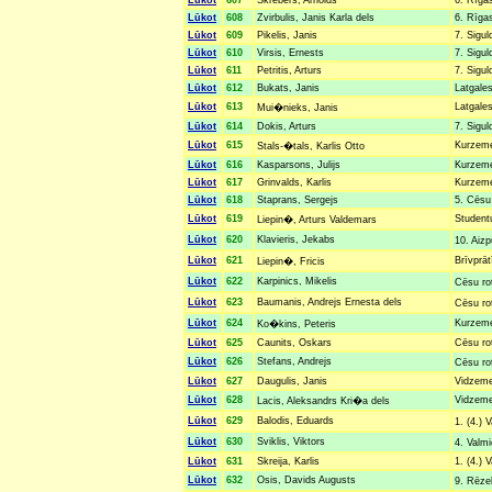
Lūkot
607
Skrebers, Arnolds
6. Rīgas
Lūkot
608
Zvirbulis, Janis Karla dels
6. Rīgas
Lūkot
609
Pikelis, Janis
7. Sigul
Lūkot
610
Virsis, Ernests
7. Sigul
Lūkot
611
Petritis, Arturs
7. Sigul
Lūkot
612
Bukats, Janis
Latgales
Lūkot
613
Latgales
Mui�nieks, Janis
Lūkot
614
Dokis, Arturs
7. Sigul
Lūkot
615
Kurzemes
Stals-�tals, Karlis Otto
Lūkot
616
Kasparsons, Julijs
Kurzemes
Lūkot
617
Grinvalds, Karlis
Kurzemes
Lūkot
618
Staprans, Sergejs
5. Cēsu 
Lūkot
619
Studentu
Liepin�, Arturs Valdemars
Lūkot
620
Klavieris, Jekabs
10. Aizp
Lūkot
621
Brīvprāt
Liepin�, Fricis
Lūkot
622
Karpinics, Mikelis
Cēsu ro
Lūkot
623
Baumanis, Andrejs Ernesta dels
Cēsu ro
Lūkot
624
Kurzemes
Ko�kins, Peteris
Lūkot
625
Caunits, Oskars
Cēsu rot
Lūkot
626
Stefans, Andrejs
Cēsu ro
Lūkot
627
Daugulis, Janis
Vidzemes
Lūkot
628
Vidzemes
Lacis, Aleksandrs Kri�a dels
Lūkot
629
Balodis, Eduards
1. (4.) 
Lūkot
630
Sviklis, Viktors
4. Valmi
Lūkot
631
Skreija, Karlis
1. (4.) 
Lūkot
632
Osis, Davids Augusts
9. Rēze