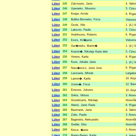
Lūkot
245
Zalcmanis, Janis
4. Valmi
Lūkot
246
Upenieks, Silvestrs
5. Cēsu 
Lūkot
247
Knape, Arvids
6. Rīga
Lūkot
248
Bullitis-Brivnieks, Fricis
Vidzemes
Lūkot
249
Ozols, Vilis
1. (4.) 
Lūkot
250
Labsvirs, Paulis
5. Cēsu 
Lūkot
251
Andriksons, Roberts
6. Rīgas
Lūkot
252
Ezers, Kri�janis
Vidzemes
Lūkot
253
Gar�nieks, Martin�
1. (4.) 
Lūkot
254
Krastin�, Nikolajs Karla dels
5. Cēsu
Lūkot
255
Vinters, Karlis
6. Rīgas
Lūkot
256
Kuze, Jekabs Janis
1. (4.) 
Lūkot
257
6. Rīgas
Naru�evics, Janis Juris
Lūkot
258
Lasmanis, Alfreds
Latgales
Lūkot
259
10. Aizp
Laimin�, Karlis
Lūkot
260
12. Baus
Urstin�, Fricis
Lūkot
261
Ernsons, Jukums
10. Aiz
Lūkot
262
Grikis, Viktors
3. Atsev
Lūkot
263
Grundmanis, Nikolajs
Atsevišķ
Lūkot
264
Abens, Janis Pauls
6. Rīgas
Lūkot
265
Baumanis, Janis
4. Valmi
Lūkot
266
Zolts, Paulis
3. Atsev
Lūkot
267
Baginskis, Aleksandrs
Atsevišķ
Lūkot
268
Greble, Otto
Atsevišķ
Lūkot
269
3. Atsev
Kincis, �anis
Lūkot
270
Bojars-Bajars, Karlis
4. Valmi