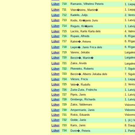
Lūkot
710
Ramanis, Vilhelms Peteris
1. Liepa
Lūkot
711
1. Liepa
Viten�teins, Martin�
Lūkot
712
Kadelis, Julijs
2. Vents
Lūkot
713
1. Latvi
Kodis, Kri�janis Juris
Lūkot
714
Reguts, Kri�janis
1. Latvi
Lūkot
715
Lacitis, Karlis Karla dels
4. Valmi
Lūkot
716
Rupais, Alfreds
6. Rīgas
Lūkot
717
6. Rīgas
Kalnin�, Antons
Lūkot
718
6. Rīgas
Liepin�, Janis Frica dels
Lūkot
719
Varens, Jekabs
Latgales
Lūkot
720
Latgales
Berzin�, Martin�
Lūkot
721
Zakis, Arvids
Latgale
Lūkot
722
Plotnieks, Roberts
7. Sigul
Lūkot
723
Berzin�, Alberts Jekaba dels
7. Sigu
Lūkot
724
Viktors, Fricis
1. Liepa
Lūkot
725
2. Vents
Velin�, Rudolfs
Lūkot
726
Zutte-Zutis, Fridrichs
1. Latvi
Lūkot
727
Pipris, Janis
1. Latvi
Lūkot
728
Grinbergs, Richards
1. Latvi
Lūkot
729
Zakis, Valdemars
Vidzemes
Lūkot
730
Ampermanis, Janis
Vidzemes
Lūkot
731
Rokis, Eduards
Vidzemes
Lūkot
732
Golde, Janis
1. (4.) 
Lūkot
733
Karts, Janis
8. Dauga
Lūkot
734
Dorin�, Peteris
1. Part