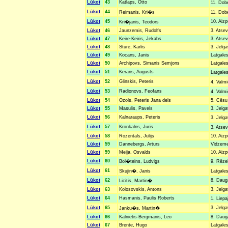
Lūkot
43
Katlaps, Otto
11. Dob
Lūkot
44
Reimanis, Kri�s
11. Dobe
Lūkot
45
10. Aizp
Kri�janis, Teodors
Lūkot
46
Jaunzemis, Rudolfs
3. Atsev
Lūkot
47
Keire-Keiris, Jekabs
3. Atsev
Lūkot
48
Sture, Karlis
3. Jelga
Lūkot
49
Kocans, Janis
Latgales
Lūkot
50
Archipovs, Simanis Semjons
Latgales
Lūkot
51
Kerans, Augusts
Latgales
Lūkot
52
Glinskis, Peteris
4. Valm
Lūkot
53
Radionovs, Feofans
4. Valmi
Lūkot
54
Ozols, Peteris Jana dels
5. Cēsu 
Lūkot
55
Masulis, Pavels
3. Jelga
Lūkot
56
Kalnaraups, Peteris
3. Jelg
Lūkot
57
Kronkalns, Juris
3. Atse
Lūkot
58
Rozentals, Julijs
10. Aizp
Lūkot
59
Dannebergs, Arturs
Vidzemes
Lūkot
59
Meija, Osvalds
10. Aizp
Lūkot
60
Bol�teins, Ludvigs
9. Rēze
Lūkot
61
Skujin�, Janis
Latgales
Lūkot
62
8. Dauga
Licitis, Martin�
Lūkot
63
Kolosovskis, Antons
3. Jelga
Lūkot
64
Hasmanis, Paulis Roberts
1. Liepa
Lūkot
65
3. Jelga
Janku�s, Martin�
Lūkot
66
Kalnietis-Bergmanis, Leo
8. Dauga
Lūkot
67
Brente, Hugo
Latgales