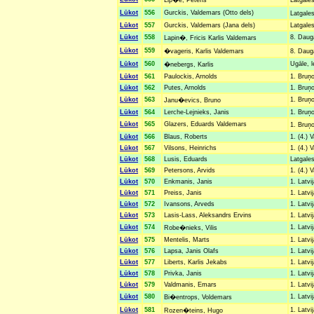
Lip�e, Peteris
Latgales
Lūkot
556
Gurckis, Valdemars (Otto dels)
Latgale
Lūkot
557
Gurckis, Valdemars (Jana dels)
Latgales
Lūkot
558
8. Dauga
Lapin�, Fricis Karlis Valdemars
Lūkot
559
�vageris, Karlis Valdemars
8. Daug
Lūkot
560
Ugāle, l
�nebergs, Karlis
Lūkot
561
Paulockis, Arnolds
1. Bruņo
Lūkot
562
Putes, Arnolds
1. Bruņo
Lūkot
563
1. Bruņo
Janu�evics, Bruno
Lūkot
564
Lerche-Lejnieks, Janis
1. Bruņo
Lūkot
565
Glazers, Eduards Valdemars
1. Bruņo
Lūkot
566
Blaus, Roberts
1. (4.) 
Lūkot
567
Vilsons, Heinrichs
1. (4.) 
Lūkot
568
Lusis, Eduards
Latgales
Lūkot
569
Petersons, Arvids
1. (4.) 
Lūkot
570
Enkmanis, Janis
1. Latvi
Lūkot
571
Preiss, Janis
1. Latvi
Lūkot
572
Ivansons, Arveds
1. Latvi
Lūkot
573
Lasis-Lass, Aleksandrs Ervins
1. Latvi
Lūkot
574
1. Latvi
Robe�nieks, Vilis
Lūkot
575
Mentelis, Marts
1. Latvi
Lūkot
576
Lapsa, Janis Olafs
1. Latvi
Lūkot
577
Liberts, Karlis Jekabs
1. Latvi
Lūkot
578
Privka, Janis
1. Latvi
Lūkot
579
Valdmanis, Emars
1. Latvi
Lūkot
580
1. Latvi
Bi�entrops, Voldemars
Lūkot
581
1. Latvi
Rozen�teins, Hugo