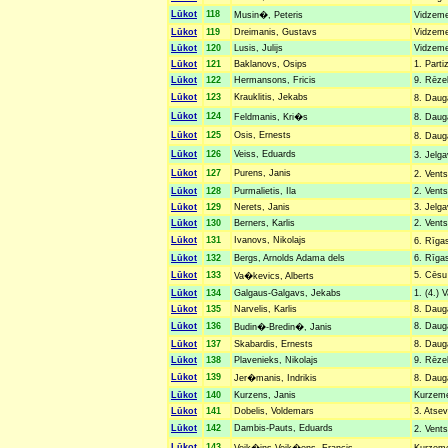
Lūkot
118
Musin�, Peteris
Vidzemes
Lūkot
119
Dreimanis, Gustavs
Vidzemes
Lūkot
120
Lusis, Julijs
Vidzemes
Lūkot
121
Baklanovs, Osips
1. Parti
Lūkot
122
Hermansons, Fricis
9. Rēze
Lūkot
123
Krauklitis, Jekabs
8. Daug
Lūkot
124
Feldmanis, Kri�s
8. Daug
Lūkot
125
Osis, Ernests
8. Daug
Lūkot
126
Veiss, Eduards
3. Jelg
Lūkot
127
Purens, Janis
2. Vents
Lūkot
128
Purmalietis, Ila
2. Vents
Lūkot
129
Nerets, Janis
3. Jelga
Lūkot
130
Berners, Karlis
2. Vents
Lūkot
131
Ivanovs, Nikolajs
6. Rīga
Lūkot
132
Bergs, Arnolds Adama dels
6. Rīgas
Lūkot
133
5. Cēsu 
Va�kevics, Alberts
Lūkot
134
Galgaus-Galgavs, Jekabs
1. (4.) 
Lūkot
135
Narvelis, Karlis
8. Dauga
Lūkot
136
8. Dauga
Budin�-Bredin�, Janis
Lūkot
137
Skabardis, Ernests
8. Dauga
Lūkot
138
Plavenieks, Nikolajs
9. Rēzek
Lūkot
139
Jer�manis, Indrikis
8. Daug
Lūkot
140
Kurzens, Janis
Kurzemes
Lūkot
141
Dobelis, Voldemars
3. Atsev
Lūkot
142
Dambis-Pauts, Eduards
2. Vents
Lūkot
143