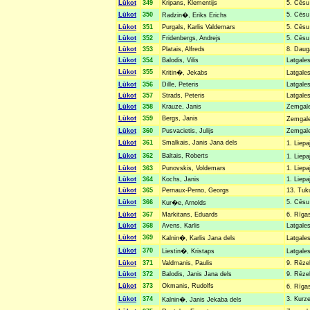
Lūkot
349
Kripans, Klementijs
5. Cēsu 
Lūkot
350
5. Cēsu 
Radzin�, Eriks Erichs
Lūkot
351
Purgals, Karlis Valdemars
5. Cēsu 
Lūkot
352
Fridenbergs, Andrejs
5. Cēsu 
Lūkot
353
Platais, Alfreds
8. Dauga
Lūkot
354
Balodis, Vilis
Latgales
Lūkot
355
Kritin�, Jekabs
Latgales
Lūkot
356
Dille, Peteris
Latgales
Lūkot
357
Strads, Peteris
Latgales
Lūkot
358
Krauze, Janis
Zemgales
Lūkot
359
Bergs, Janis
Zemgales
Lūkot
360
Pusvacietis, Julijs
Zemgales
Lūkot
361
Smalkais, Janis Jana dels
1. Liepa
Lūkot
362
Baltais, Roberts
1. Liepa
Lūkot
363
Punovskis, Voldemars
1. Liepa
Lūkot
364
Kochs, Janis
1. Liepa
Lūkot
365
Pernaux-Perno, Georgs
13. Tuk
Lūkot
366
5. Cēsu 
Kur�e, Arnolds
Lūkot
367
Markitans, Eduards
6. Rīgas
Lūkot
368
Avens, Karlis
Latgales
Lūkot
369
Kalnin�, Karlis Jana dels
Latgales
Lūkot
370
Liestin�, Kristaps
Latgales
Lūkot
371
Valdmanis, Paulis
9. Rēzek
Lūkot
372
Balodis, Janis Jana dels
9. Rēzek
Lūkot
373
Okmanis, Rudolfs
6. Rīga
Lūkot
374
3. Kurze
Kalnin�, Janis Jekaba dels