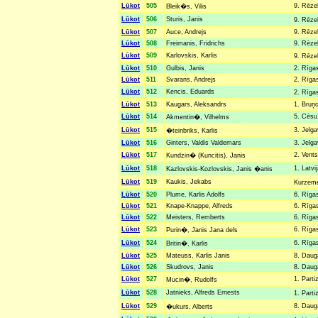
Lūkot
505
9. Rēzek
Bleik�s, Vilis
Lūkot
506
Sturis, Janis
9. Rēze
Lūkot
507
Auce, Andrejs
9. Rēzek
Lūkot
508
Freimanis, Fridrichs
9. Rēze
Lūkot
509
Karlovskis, Karlis
9. Rēze
Lūkot
510
Gulbis, Janis
2. Rīgas
Lūkot
511
Svarans, Andrejs
2. Rīgas
Lūkot
512
Kencis, Eduards
2. Rīgas
Lūkot
513
Kaugars, Aleksandrs
1. Bruņo
Lūkot
514
5. Cēsu 
Akmentin�, Vilhelms
Lūkot
515
3. Jelga
�teinbriks, Karlis
Lūkot
516
Ginters, Valdis Valdemars
3. Jelga
Lūkot
517
2. Vents
Kundzin� (Kuncitis), Janis
Lūkot
518
1. Latvi
Kazlovskis-Kozlovskis, Janis �anis
Lūkot
519
Kaukis, Jekabs
Kurzemes
Lūkot
520
Plume, Karlis Adolfs
6. Rīgas
Lūkot
521
Knape-Knappe, Alfreds
6. Rīgas
Lūkot
522
Meisters, Remberts
6. Rīgas
Lūkot
523
6. Rīgas
Purin�, Janis Jana dels
Lūkot
524
6. Rīgas
Britin�, Karlis
Lūkot
525
Mateuss, Karlis Janis
8. Dauga
Lūkot
526
Skudrovs, Janis
8. Dauga
Lūkot
527
1. Parti
Mucin�, Rudolfs
Lūkot
528
Jatnieks, Alfreds Ernests
1. Part
Lūkot
529
8. Dauga
�ukurs, Alberts