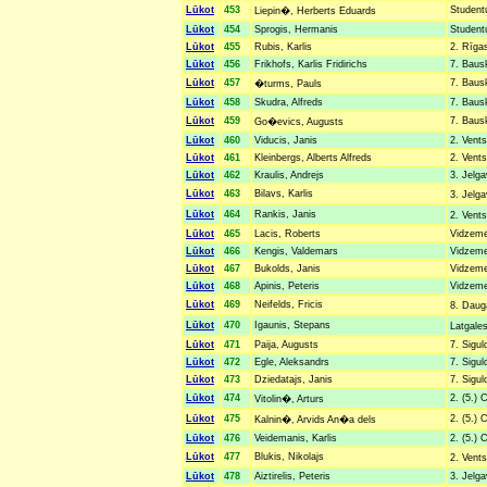
Lūkot
453
Studentu
Liepin�, Herberts Eduards
Lūkot
454
Sprogis, Hermanis
Studentu
Lūkot
455
Rubis, Karlis
2. Rīgas
Lūkot
456
Frikhofs, Karlis Fridirichs
7. Bausk
Lūkot
457
7. Bausk
�turms, Pauls
Lūkot
458
Skudra, Alfreds
7. Bausk
Lūkot
459
7. Bausk
Go�evics, Augusts
Lūkot
460
Viducis, Janis
2. Vents
Lūkot
461
Kleinbergs, Alberts Alfreds
2. Vents
Lūkot
462
Kraulis, Andrejs
3. Jelga
Lūkot
463
Bilavs, Karlis
3. Jelg
Lūkot
464
Rankis, Janis
2. Vents
Lūkot
465
Lacis, Roberts
Vidzemes
Lūkot
466
Kengis, Valdemars
Vidzemes
Lūkot
467
Bukolds, Janis
Vidzemes
Lūkot
468
Apinis, Peteris
Vidzemes
Lūkot
469
Neifelds, Fricis
8. Daug
Lūkot
470
Igaunis, Stepans
Latgale
Lūkot
471
Paija, Augusts
7. Sigul
Lūkot
472
Egle, Aleksandrs
7. Sigul
Lūkot
473
Dziedatajs, Janis
7. Sigul
Lūkot
474
2. (5.) 
Vitolin�, Arturs
Lūkot
475
2. (5.) 
Kalnin�, Arvids An�a dels
Lūkot
476
Veidemanis, Karlis
2. (5.) 
Lūkot
477
Blukis, Nikolajs
2. Vents
Lūkot
478
Aiztirelis, Peteris
3. Jelga