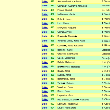
Lūkot
479
Aleksandrovics, Adams
2. Vents
Lūkot
480
Kurzemes
Celmin�, Gustavs Jana dels
Lūkot
481
Peitan, Rudolf
13. Tuk
Lūkot
482
Indriksons, Janis
4. Valm
Lūkot
483
4. Valmi
Balin�, Janis
Lūkot
484
Lutz, Harry
4. Valmi
Lūkot
485
Mui�ulis, Augusts
4. Valmi
Lūkot
486
Celms, Arvids
4. Valmi
Lūkot
487
9. Rēzek
Krastin�, Martin�
Lūkot
488
Vilhelms-Vilnis, Janis Karlis
9. Rēze
Lūkot
489
9. Rēzek
Ozolin�, Janis Jana dels
Lūkot
490
Bankins, Karlis
Latgales
Lūkot
491
Gravelis, Leonhards
Latgales
Lūkot
492
Ozols, Voldemars
Ziemeļla
Lūkot
493
Bebris, Raimonds
1. (4.) 
Lūkot
494
1. (4.) 
Bra�nevics, Herberts
Lūkot
495
Blaus, Janis
1. (4.) 
Lūkot
496
Kubilis, Janis
3. Jelga
Lūkot
497
Bergmanis, Janis
3. Jelga
Lūkot
498
Tabin�, Peteris
2. Vents
Lūkot
499
Veselovs, Janis
2. Vents
Lūkot
500
Blakis, Janis
2. Vents
Lūkot
501
Liepnieks, Juris
5. Cēsu 
Lūkot
502
5. Cēsu 
Rozenblats, Martin� Richards
Lūkot
503
Leimanis, Valdemars
5. Cēsu 
Lūkot
504
Lauce, Aleksandrs
5. Cēsu 