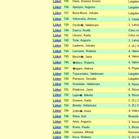
Lūkot
735
Hans, Ernests Ernsts
Latgale
Lūkot
736
Aperjots, Augusts
Latgale
Lūkot
737
Boze-Bozis, Jekabs
Latgales
Lūkot
738
Vitkovskis, Antons
1. Liepa
Lūkot
739
1. Latvi
Ozolin�, Valdemars
Lūkot
740
Dance, Arvids
Cēsu rot
Lūkot
741
Likums, Karlis
Cēsu rot
Lūkot
742
Tone, Augusts
1. Latvi
Lūkot
743
Lauberts, Jekabs
1. (4.) 
Lūkot
744
Lismanis, Roberts
4. Valmi
Lūkot
745
4. Valmi
Berzin�, Janis
Lūkot
746
4. Valmi
�idovs, Roberts
Lūkot
747
6. Rīgas
�agars, Aleksis
Lūkot
748
Traucenieks, Valdemars
Latgales
Lūkot
749
Pumpurs, Osvalds
Latgales
Lūkot
750
Grundulis, Valdemars
9. Rēze
Lūkot
751
Polakovs, Janis
9. Rēzek
Lūkot
752
Lapin�, Mikelis
9. Rēze
Lūkot
753
Dunens, Karlis
2. (5.) 
Lūkot
754
Briedis, Voldemars
2. (5.) 
Lūkot
755
4. Vidze
Zeltin�, Ansis
Lūkot
756
Ritter, Karl
Bruņotā 
Lūkot
757
Arkis, Augusts
3. Kurz
Lūkot
758
Ronis, Paulis
1. Bruņo
Lūkot
759
Lejnieks, Alfreds
Kurzemes
Lūkot
760
Puce, Roberts
1. (4.) 