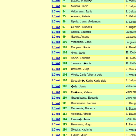
Lūkot
92
Daube, Martin�
2. Vents
Lūkot
93
Skudra, Janis
3. Jelg
Lūkot
94
Valdmanis, Janis
3. Jelga
Lūkot
95
Arenss, Peteris
4. Valmi
Lūkot
96
Upitis, Janis Voldemars
5. Cēsu
Lūkot
97
Ceplitis, Rudolfs
6. Rīgas
Lūkot
98
Grislis, Eduards
Latgales
Lūkot
99
Galejs, Antons
Latgales
Lūkot
100
Vindedzis, Janis
Latgales
Lūkot
101
Goppers, Karlis
7. Bausk
Lūkot
102
11. Dobe
�its, Janis
Lūkot
103
Abele, Eduards
11. Dobe
Lūkot
104
11. Dobe
Jansons, �anis
Lūkot
105
Breslers, Julijs
2. Vents
Lūkot
106
Vitols, Janis Viluma dels
2. Vents
Lūkot
107
3. Jelga
Strazdin�, Karlis Karla dels
Lūkot
108
Vidzemes
�ids, Janis
Lūkot
109
Vidzemes
Gri�ans, Peteris
Lūkot
110
Grantskalns, Eduards
Vidzemes
Lūkot
111
Bandenieks, Peteris
8. Dauga
Lūkot
112
Germanis, Roberts
8. Daug
Lūkot
113
Apelons, Alfreds
8. Dauga
Lūkot
114
Cēsu rot
Ezerin�, Janis
Lūkot
115
Helmanis, Hugo
1. Liepa
Lūkot
116
Skudra, Kazimirs
2. Vents
Lūkot
117
Eiduks, Juris
3. Jelga