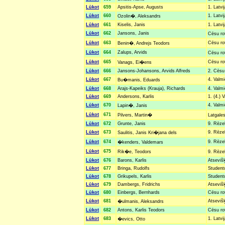
Lūkot
659
Apsitis-Apse, Augusts
1. Latvi
Lūkot
660
1. Latvi
Ozolin�, Aleksandrs
Lūkot
661
Kiselis, Janis
1. Latvi
Lūkot
662
Jansons, Janis
Cēsu ro
Lūkot
663
Cēsu rot
Benin�, Andrejs Teodors
Lūkot
664
Zalups, Arvids
Cēsu ro
Lūkot
665
Cēsu rot
Vanags, Ei�ens
Lūkot
666
Jansons-Johansons, Arvids Alfreds
2. Cēsu 
Lūkot
667
4. Valmi
Bu�manis, Eduards
Lūkot
668
Arajs-Kapeiks (Krauja), Richards
4. Valmi
Lūkot
669
Andersons, Karlis
1. (4.) 
Lūkot
670
4. Valmi
Lapin�, Janis
Lūkot
671
Pilvers, Martin�
Latgales
Lūkot
672
Grunte, Janis
9. Rēzek
Lūkot
673
9. Rēzek
Saulitis, Janis Kri�jana dels
Lūkot
674
9. Rēzek
�kenders, Valdemars
Lūkot
675
Rik�e, Teodors
9. Rēze
Lūkot
676
Barons, Karlis
Atsevišķ
Lūkot
677
Bringa, Rudolfs
Studentu
Lūkot
678
Grikupels, Karlis
Studentu
Lūkot
679
Dambergs, Fridrichs
Atsevišķ
Lūkot
680
Einbergs, Bernhards
Cēsu rot
Lūkot
681
Atsevišķ
�ulmanis, Aleksandrs
Lūkot
682
Antons, Karlis Teodors
Cēsu rot
Lūkot
683
1. Latvi
�evics, Otto