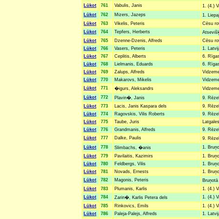
Lūkot
761
Vabulis, Janis
1. (4.) 
Lūkot
762
Mizers, Jazeps
1. Liepa
Lūkot
763
Vikelis, Peteris
Cēsu rot
Lūkot
764
Tepfers, Herberts
Atseviš
Lūkot
765
Dzenne-Dzenis, Alfreds
Cēsu rot
Lūkot
766
Vasers, Peteris
1. Latvi
Lūkot
767
Ceplitis, Alberts
6. Rīgas
Lūkot
768
Lielmanis, Eduards
6. Rīgas
Lūkot
769
Zalups, Alfreds
Vidzemes
Lūkot
770
Makarovs, Mikelis
Vidzemes
Lūkot
771
�igurs, Aleksandrs
Vidzemes
Lūkot
772
Plavin�, Janis
9. Rēze
Lūkot
773
Lacis, Janis Kaspara dels
9. Rēze
Lūkot
774
Ragovskis, Vilis Roberts
9. Rēzek
Lūkot
775
Taube, Juris
Latgales
Lūkot
776
Grandmanis, Alfreds
9. Rēzek
Lūkot
777
Dalke, Paulis
9. Rēze
Lūkot
778
1. Bruņo
Slimbachs, �anis
Lūkot
779
Pavilaitis, Kazimirs
1. Bruņo
Lūkot
780
Feldbergs, Vilis
1. Bruņo
Lūkot
781
Novads, Ernests
1. Bruņo
Lūkot
782
Magonis, Peteris
Bruņotā 
Lūkot
783
Plumanis, Karlis
1. (4.) 
Lūkot
784
1. (4.) 
Zarin�, Karlis Petera dels
Lūkot
785
Rinkovics, Emils
1. (4.) 
Lūkot
786
Paleja-Palejs, Alfreds
1. Latvi