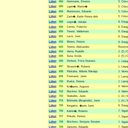
Lūkot
684
Hartmanis, Ernests
5. Cēsu 
Lūkot
685
Lapin�, Martin�
5. Cēsu
Lūkot
686
Martinsons, Eduards
5. Cēsu 
Lūkot
687
5. Cēsu 
Zarin�, Karlis Petera dels
Lūkot
688
8. Dauga
Liepin�, Jekabs
Lūkot
689
Cernts, Fridrichs
8. Dauga
Lūkot
690
Torens, Valdemars
8. Dauga
Lūkot
691
Lacis, Juris
8. Dauga
Lūkot
692
Meiers, Peteris
8. Dauga
Lūkot
693
Teteris, Aleksandrs
Rezerves
Lūkot
694
Varna, Rudolfs
2. (5.) 
Lūkot
695
Suna, Arvids
2. (5.) 
Lūkot
696
Herbsts, Fricis Gustavs
1. Liepa
Lūkot
697
Skrastin�, Roberts
1. Liepa
Lūkot
698
Pilskalns, Mikelis Nikolajs
2. Vents
Lūkot
699
Freimanis, Janis
1. Latvi
Lūkot
700
Rutkis, Peteris
1. Latvi
Lūkot
701
4. Valmi
Kri�janis, Augusts
Lūkot
702
Mackins, Eduards
4. Valmi
Lūkot
703
Stabulitis, Janis
1. (4.) 
Lūkot
704
Birkholds (Bergholds), Janis
1. (4.) 
Lūkot
705
8. Dauga
Kergalvis, �anis Janis
Lūkot
706
7. Sigul
Kalnin�, Roberts
Lūkot
707
Prikulis, Peteris
7. Sigu
Lūkot
708
Mochovs, Semjons Simanis
7. Sigul
Lūkot
709
Jansons, Eduards
7. Sigul