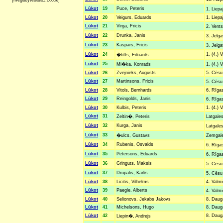
[megabytedata1.co.uk]
Lūkot
19
Puce, Peteris
1. Liepa
Lūkot
20
Veigurs, Eduards
1. Liepa
Lūkot
21
Virga, Fricis
2. Vents
Lūkot
22
Drunka, Janis
3. Jelg
Lūkot
23
Kaspars, Fricis
3. Jelg
Lūkot
24
1. (4.) 
�tifts, Eduards
Lūkot
25
Mi�ka, Konrads
1. (4.) 
Lūkot
26
Zvejnieks, Augusts
5. Cēsu 
Lūkot
27
Martinsons, Fricis
5. Cēsu
Lūkot
28
Vitols, Bernhards
6. Rīgas
Lūkot
29
Reingolds, Janis
6. Rīga
Lūkot
30
Kulbis, Peteris
1. (4.) 
Lūkot
31
Zeltin�, Peteris
Latgales
Lūkot
32
Kurga, Janis
Latgale
Lūkot
33
�ulcs, Gustavs
Zemgale
Lūkot
34
Rubenis, Osvalds
6. Rīga
Lūkot
35
Petersons, Eduards
6. Rīga
Lūkot
36
Gringuts, Maksis
5. Cēsu
Lūkot
37
Drupalis, Karlis
5. Cēsu
Lūkot
38
Licitis, Vilhelms
4. Valmi
Lūkot
39
Paegle, Alberts
4. Valmi
Lūkot
40
Selionovs, Jekabs Jakovs
8. Dauga
Lūkot
41
Michelsons, Hugo
8. Dauga
Lūkot
42
8. Dauga
Liepin�, Andrejs