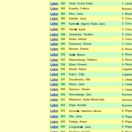
Lūkot
582
Vitols, Ervins Karlis
1. Latvi
Lūkot
583
Krauklis, Felikss
Bruņotā 
Lūkot
584
Klive, Janis
1. Bruņo
Lūkot
585
Garbilis, Janis
5. Cēsu 
Lūkot
586
5. Cēsu 
Kalnin�, Olgerts Paulis Janis
Lūkot
587
Vitin�, Karlis
5. Cēsu
Lūkot
588
Jauntirans, Teodors
5. Cēsu 
Lūkot
589
Rinkis, Alfreds
5. Cēsu 
Lūkot
590
Petersons, Peteris
5. Cēsu 
Lūkot
591
Bernats, Peteris
9. Rēze
Lūkot
592
9. Rēzek
Vej�, Alberts
Lūkot
593
Blankenburgs, Roberts
9. Rēzek
Lūkot
594
Klava, Ernests
9. Rēzek
Lūkot
595
Wendt, Platon
Latgales
Lūkot
596
Kupcs, Julijs
Latgales
Lūkot
597
Grundmanis, Vilis
1. Liepa
Lūkot
598
Klieve, Janis
1. Liepa
Lūkot
599
Aizpurvs, Oskars
1. Liepa
Lūkot
600
Hincenbergs, Otto
Kurzemes
Lūkot
601
Mikelsons, Karlis Mikela dels
Kurzemes
Lūkot
602
Snipe, Arnolds
Kurzemes
Lūkot
603
6. Rīgas
Zervin�, Valentins Viktors
Lūkot
604
Olte, Janis
6. Rīgas
Lūkot
605
Padegs, Arturs
6. Rīgas
Lūkot
606
6. Rīgas
Zvirgzdin�, Janis