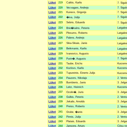
Lūkot
219
Calitis, Karlis
7. Sigul
Lūkot
220
Vecvagars, Andrejs
7. Sigul
Lūkot
221
Kunevs, Grigorijs
7. Sigul
Lūkot
222
7. Sigul
�iva, Julijs
Lūkot
223
Sebris, Eduards
7. Sigul
Lūkot
224
Latgales
Brie�kalns, Peteris
Lūkot
225
Plesums, Roberts
Latgales
Lūkot
226
Palens, Andrejs
Latgales
Lūkot
227
Sika-Sikais, Janis
Latgales
Lūkot
228
Beikmanis, Karlis
Latgales
Lūkot
229
Ivanovics, Augusts
Latgales
Lūkot
230
7. Sigul
Purin�, Augusts
Lūkot
231
Taube, Erichs
Kurzemes
Lūkot
232
Kozlovs, Karlis
Kurzemes
Lūkot
233
Tupureinis, Einerts Julijs
Kurzemes
Lūkot
234
Pauzers, Nikolajs
2. Vents
Lūkot
235
Bumbieris, Janis
3. Jelga
Lūkot
236
Leitz, Heinrich
Kurzemes
Lūkot
237
Ozolin�, Juris
3. Jelga
Lūkot
238
Gulbis, Peteris
2. Vents
Lūkot
239
Jekalis, Arnolds
3. Jelga
Lūkot
240
Preiss, Roberts
2. Vents
Lūkot
241
Grube, �anis
3. Jelga
Lūkot
242
Pinnis, Julijs
2. Vents
Lūkot
243
Platais, Eduards
3. Jelga
Lūkot
244
Jansons, Arturs
Cēsu rot