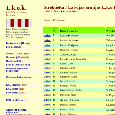
L.k.o.k.
Strēlnieku / Latvijas armijas L.k.o.
(LKO 3. šķira: kaujas ordenis)
Lāčplēša kaŗa ordeņa
kavalieŗi
Atrasti
1802
ieraksti:
Lko
Pilna Māras istabiņa
Nr.
Uzvārds, vārds
Vienība
Sīku, mazu šūpulīšu:
Kad to vienu kustināja,
Lūkot
1
Armijas 
Radzin�, Peteris
Visi līdzi līgojās.
Lūkot
2
Vidzemes
Penikis, Martin�
Iesākumlapa [Home]
Lūkot
3
Latgales
Berkis, Kri�janis
L.k.o. statūti
Lūkot
4
Dankers, Oskars
Liepāja,
Meklēt L.k.o.k. pēc:
Lūkot
5
Jansons, Julijs
1. Valmi
(600k!)
Numura (LV)
Lūkot
6
Purin�, Janis Jana dels
Kurzeme
Uzvārda (LV)
Lūkot
7
Apinis, Janis
6. Rīgas
Kaujas vienības (LV)
Lūkot
8
Balodis, Janis
Ārzemju kaŗaspēku
1. Latvi
piederības
Lūkot
9
Adminis, Peteris
1. Liepa
Lūkot
10
Kapteinis, Karlis
2. Vents
Citiem apbalvojumiem
Lūkot
11
Lacis, Ernests
3. Jelg
(gads)
KAD dzimis
Lūkot
12
Briedis, Peteris
4. Valmi
(gads)
KAD miris
Lūkot
13
Bajars-Bojars, Andrejs
5. Cēsu
(valsts)
KUR miris
Lūkot
14
Ingevics, Karlis
6. Rīga
Lūkot
15
PAR šo dB / vēres
�edvils, Eduards
Latgale
Lūkot
16
Dauka, Peteris
Latgale
Lūkot
17
Blums, Janis
Atpkaļ uz servera
10. Aizp
mājaslapu
Lūkot
18
Burbe, Eduards
10. Aizp