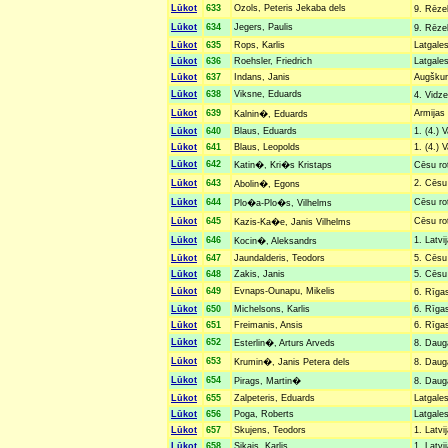
Lūkot
633
Ozols, Peteris Jekaba dels
9. Rēze
Lūkot
634
Jegers, Paulis
9. Rēze
Lūkot
635
Rops, Karlis
Latgales
Lūkot
636
Roehsler, Friedrich
Latgales
Lūkot
637
Indans, Janis
Augškur
Lūkot
638
Viksne, Eduards
4. Vidz
Lūkot
639
Armijas 
Kalnin�, Eduards
Lūkot
640
Blaus, Eduards
1. (4.) 
Lūkot
641
Blaus, Leopolds
1. (4.) 
Lūkot
642
Katin�, Kri�s Kristaps
Cēsu ro
Lūkot
643
2. Cēsu 
Abolin�, Egons
Lūkot
644
Cēsu rot
Plo�a-Plo�s, Vilhelms
Lūkot
645
Cēsu rot
Kazis-Ka�e, Janis Vilhelms
Lūkot
646
1. Latvi
Kocin�, Aleksandrs
Lūkot
647
Jaundalderis, Teodors
5. Cēsu 
Lūkot
648
Zakis, Janis
5. Cēsu 
Lūkot
649
Evnaps-Ounapu, Mikelis
6. Rīgas
Lūkot
650
Michelsons, Karlis
6. Rīgas
Lūkot
651
Freimanis, Ansis
6. Rīgas
Lūkot
652
Esterlin�, Arturs Arveds
8. Daug
Lūkot
653
Krumin�, Janis Petera dels
8. Daug
Lūkot
654
Pirags, Martin�
8. Daug
Lūkot
655
Zalpeteris, Eduards
Latgales
Lūkot
656
Poga, Roberts
Latgales
Lūkot
657
Skujens, Teodors
1. Latvi
Lūkot
658
Sikais, Karlis
1. Latvi