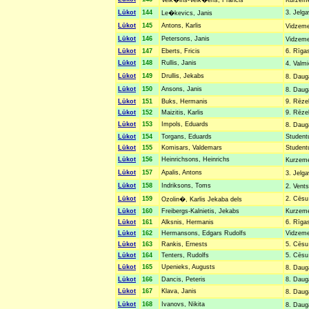
Veik�ins-Veik�ens, Francis
Kurzemes
Lūkot
144
3. Jelga
Le�kevics, Janis
Lūkot
145
Antons, Karlis
Vidzemes
Lūkot
146
Petersons, Janis
Vidzemes
Lūkot
147
Eberts, Fricis
6. Rīgas
Lūkot
148
Rullis, Janis
4. Valm
Lūkot
149
Drullis, Jekabs
8. Dauga
Lūkot
150
Ansons, Janis
8. Daug
Lūkot
151
Buks, Hermanis
9. Rēze
Lūkot
152
Maizitis, Karlis
9. Rēze
Lūkot
153
Impols, Eduards
8. Daug
Lūkot
154
Torgans, Eduards
Studentu
Lūkot
155
Komisars, Valdemars
Studentu
Lūkot
156
Heinrichsons, Heinrichs
Kurzemes
Lūkot
157
Apalis, Antons
3. Jelg
Lūkot
158
Indriksons, Toms
2. Vents
Lūkot
159
2. Cēsu 
Ozolin�, Karlis Jekaba dels
Lūkot
160
Freibergs-Kalnietis, Jekabs
Kurzemes
Lūkot
161
Alksnis, Hermanis
6. Rīgas
Lūkot
162
Hermansons, Edgars Rudolfs
Vidzemes
Lūkot
163
Rankis, Ernests
5. Cēsu 
Lūkot
164
Tenters, Rudolfs
5. Cēsu 
Lūkot
165
Upenieks, Augusts
8. Daug
Lūkot
166
Dancis, Peteris
8. Dauga
Lūkot
167
Klava, Janis
8. Daug
Lūkot
168
Ivanovs, Nikita
8. Dauga