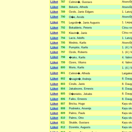
Lūkot
787
Atsevišķ
Celmin�, Gustavs
Lūkot
788
Bekeris, Alfreds
Atsevišķ
Lūkot
789
Ozols, Janis Edgars
1. Latvi
Lūkot
790
Atsevišķ
O�e, Arvids
Lūkot
791
1. Liepa
Legzdin�, Janis Augusts
Lūkot
792
Bokalderis, Peteris
Cēsu rot
Lūkot
793
Cēsu rot
Klavin�, Janis
Lūkot
794
Lacis, Adolfs
1. Latvi
Lūkot
795
Mednis, Karlis
Atsevišķ
Lūkot
796
Pumpitis, Karlis
1. (4.) 
Lūkot
797
Ozols, Roberts
1. (4.) 
Lūkot
798
�taks, Karlis
4. Valmi
Lūkot
799
Ozers, Vilums
4. Valmi
Lūkot
800
Moris, Karlis
1. (4.) 
Lūkot
801
Celmin�, Alfreds
Latgales
Lūkot
802
8. Dauga
�vagin�, Andrejs
Lūkot
803
Cirulis, Janis
8. Dauga
Lūkot
804
Jakabsons, Ernests
8. Dauga
Lūkot
805
8. Dauga
O�enieks, Jekabs
Lūkot
806
Falks, Ernests
8. Dauga
Lūkot
807
Bricka, Hugo
Kaŗa sk
Lūkot
808
Podnieks, Arsenijs
Kaŗa sk
Lūkot
809
Palms, Pauls
Kaŗa sk
Lūkot
810
Palms, Otto
Kaŗa sk
Lūkot
811
Skalde, Gustavs
Kaŗa sk
Lūkot
812
Dzenitis, Augusts
Kaŗa sk