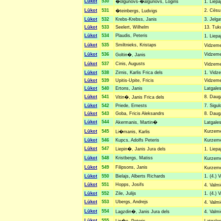
Lūkot
530
�olgunovs-�algunovs, Logins
1. Liepa
Lūkot
531
2. Cēsu 
�teinbergs, Ludvigs
Lūkot
532
Krebs-Krebss, Janis
3. Jelga
Lūkot
533
Seelert, Wilhelm
13. Tuk
Lūkot
534
Plaudis, Peteris
1. Liepa
Lūkot
535
Smiltnieks, Kristaps
Vidzeme
Lūkot
536
Vidzemes
Goltin�, Janis
Lūkot
537
Cinis, Augusts
Vidzemes
Lūkot
538
Zirnis, Karlis Frica dels
1. Vidze
Lūkot
539
Upitis-Upite, Fricis
Vidzemes
Lūkot
540
Ertons, Janis
Latgales
Lūkot
541
8. Dauga
Vitin�, Janis Frica dels
Lūkot
542
Priede, Ernests
7. Sigul
Lūkot
543
Goba, Fricis Aleksandrs
8. Dauga
Lūkot
544
Akermanis, Martin�
Latgales
Lūkot
545
Kurzemes
Li�manis, Karlis
Lūkot
546
Kupcs, Adolfs Peteris
Kurzemes
Lūkot
547
Liepin�, Janis Jura dels
1. Liepa
Lūkot
548
Kristbergs, Matiss
Kurzemes
Lūkot
549
Filipsons, Janis
Kurzemes
Lūkot
550
Bielajs, Alberts Richards
1. (4.) 
Lūkot
551
Hopps, Josifs
4. Valmi
Lūkot
552
Zile, Julijs
1. (4.) 
Lūkot
553
Ubergs, Andrejs
4. Valmi
Lūkot
554
Lagzdin�, Janis Jura dels
4. Valmi
Lūkot
555