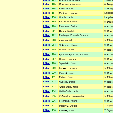
Lūkot
195
Rozindarzs, Augusts
8. Daug
Lūkot
196
Bukis, Peteris
8. Dauga
Lūkot
197
Latgales
Me�ulis, Gustavs
Lūkot
198
Greble, Janis
Latgales
Lūkot
199
Bite-Bitte, Indrikis
8. Dauga
Lūkot
200
Freimanis, Ervins
9. Rēze
Lūkot
201
Ciems, Rudolfs
9. Rēzek
Lūkot
202
Freibergs, Eduards Ernests
9. Rēze
Lūkot
203
Zavickis, Alfreds
9. Rēze
Lūkot
204
Ve�nieks, Oskars
9. Rēze
Lūkot
205
Lidums, Alfreds
9. Rēze
Lūkot
206
�kapers-�kapars, Roberts
9. Rēze
Lūkot
207
Dzenis, Ernests
9. Rēzek
Lūkot
208
Sipolnieks, Janis
9. Rēze
Lūkot
209
Lak�e, Herberts
9. Rēze
Lūkot
210
Pratin�, Janis
9. Rēze
Lūkot
211
Reiters, Janis
9. Rēzek
Lūkot
212
Vacietis, �anis
9. Rēze
Lūkot
213
�tals-Stals, Janis
9. Rēze
Lūkot
214
Gailis-Gaile, Janis
9. Rēze
Lūkot
215
Ci�evskis, Konstantins
9. Rēze
Lūkot
216
Freimanis, Arturs
9. Rēze
Lūkot
217
7. Sigul
Podzin�, Oskars
Lūkot
218
7. Sigul
Auzin�, Karlis