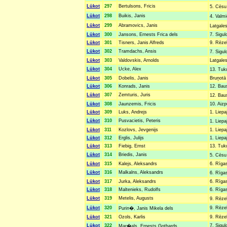
Lūkot
297
Bertulsons, Fricis
5. Cēsu
Lūkot
298
Buikis, Janis
4. Valm
Lūkot
299
Abramovics, Janis
Latgales
Lūkot
300
Jansons, Ernests Frica dels
7. Sigul
Lūkot
301
Tisners, Janis Alfreds
9. Rēzek
Lūkot
302
Tramdachs, Ansis
7. Sigu
Lūkot
303
Valdovskis, Arnolds
Latgales
Lūkot
304
Ucke, Alex
13. Tuk
Lūkot
305
Dobelis, Janis
Bruņotā 
Lūkot
306
Konrads, Janis
12. Baus
Lūkot
307
Zemturis, Juris
12. Bau
Lūkot
308
Jaunzemis, Fricis
10. Aizp
Lūkot
309
Luks, Andrejs
1. Liepa
Lūkot
310
Pusvacietis, Peteris
1. Liepa
Lūkot
311
Kozlovs, Jevgenijs
1. Liepa
Lūkot
312
Erglis, Julijs
1. Liepa
Lūkot
313
Fiebig, Ernst
13. Tuk
Lūkot
314
Briedis, Janis
5. Cēsu
Lūkot
315
Kalejs, Aleksandrs
6. Rīgas
Lūkot
316
Malkalns, Aleksandrs
6. Rīga
Lūkot
317
Jurka, Aleksandrs
6. Rīgas
Lūkot
318
Maltenieks, Rudolfs
6. Rīgas
Lūkot
319
Metelis, Augusts
9. Rēze
Lūkot
320
9. Rēzek
Purin�, Janis Mikela dels
Lūkot
321
Ozols, Karlis
9. Rēzek
Lūkot
322
7. Sigul
Mar�als, Ernests Gothards