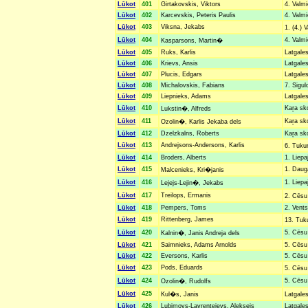
Lūkot
401
Girtakovskis, Viktors
4. Valmi
Lūkot
402
Karcevskis, Peteris Paulis
4. Valmi
Lūkot
403
Viksna, Jekabs
1. (4.) 
Lūkot
404
4. Valmi
Kasparsons, Martin�
Lūkot
405
Ruks, Karlis
Latgales
Lūkot
406
Krievs, Ansis
Latgales
Lūkot
407
Plucis, Edgars
Latgales
Lūkot
408
Michalovskis, Fabians
7. Sigul
Lūkot
409
Liepnieks, Adams
Latgales
Lūkot
410
Kaŗa sk
Lukstin�, Alfreds
Lūkot
411
Kaŗa sk
Ozolin�, Karlis Jekaba dels
Lūkot
412
Dzelzkalns, Roberts
Kaŗa sk
Lūkot
413
Andrejsons-Andersons, Karlis
6. Tuku
Lūkot
414
Broders, Alberts
1. Liepa
Lūkot
415
1. Dauga
Malcenieks, Kri�janis
Lūkot
416
1. Liepa
Lejejs-Lejin�, Jekabs
Lūkot
417
Treilops, Ermanis
2. Cēsu
Lūkot
418
Pempers, Toms
2. Vents
Lūkot
419
Rittenberg, James
13. Tuk
Lūkot
420
5. Cēsu 
Kalnin�, Janis Andreja dels
Lūkot
421
Saimnieks, Adams Arnolds
5. Cēsu 
Lūkot
422
Eversons, Karlis
5. Cēsu 
Lūkot
423
Pods, Eduards
5. Cēsu
Lūkot
424
5. Cēsu 
Ozolin�, Rudolfs
Lūkot
425
Kul�s, Janis
Latgales
Lūkot
426
Lubimovs-Lavrentejevs, Aleksejs
Latgales