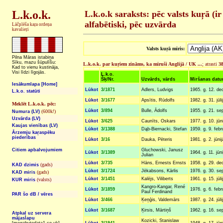
L.k.o.k.
L.k.o.k saraksts: pēc valsts kuŗā (ir
alfabētiski, pēc uzvārda
Lāčplēša kaŗa ordeņa
kavalieŗi
Valsts kuŗā miris:
Pilna Māras istabiņa
Sīku, mazu šūpulīšu:
L.k.o.k. par kuŗiem zināms, ka miruši Anglijā / UK ...
; atrasti
3
Kad to vienu kustināja,
Visi līdzi līgojās.
L.k.o.
Šķ/Nr.
Uzvārds, vārds
Miršanas datu
Iesākumlapa [Home]
Lūkot
3/1871
Adlers, Ludvigs
1965. g. 12. de
L.k.o. statūti
Lūkot
3/1677
Apsītis, Rūdolfs
1982. g. 31. jūlij
Meklēt L.k.o.k. pēc:
Lūkot
3/894
Bulle, Ādolfs
1955. g. 21. sep
(600k!)
Numura (LV)
Uzvārda (LV)
Lūkot
3/625
Caunīts, Oskars
1977. g. 10. jūn
Kaujas vienības (LV)
Lūkot
3/1388
Dąb-Biernacki, Stefan
1959. g. 9. febr
Ārzemju kaŗaspēku
piederības
Lūkot
3/16
Dauka, Pēteris
1981. g. 2. jūni
Gluchowski, Janusz
Citiem apbalvojumiem
Lūkot
3/1389
1964. g. 11. jūn
Julian
Lūkot
3/735
Hāns, Ernests Ernsts
1958. g. 29. dec
(gads)
KAD dzimis
Lūkot
3/1724
Jēkabsons, Kārlis
1976. g. 30. sep
(gads)
KAD miris
Lūkot
3/1451
Kalējs, Viliberts
1961. g. 15. jūli
(valsts)
KUR miris
Kangro-Kangar, René
Lūkot
3/1859
1976. g. 6. feb
Paul Ferdinand
PAR šo dB / vēres
Lūkot
3/466
Ķeņģis, Valdemārs
1987. g. 24. jūli
Lūkot
3/1687
Ķirsis, Mārtiņš
1962. g. 16. se
Atpkaļ uz servera
mājaslapu
Kozicki, Stanislaw
Lūkot
3/1941
1948. g. 17. jūni