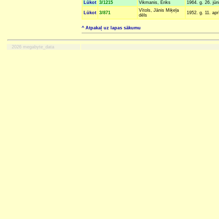
Lūkot
3/1215
Vikmanis, Ēriks
1964. g. 26. jūni
Vītols, Jānis Miķeļa
Lūkot
3/871
1952. g. 11. aprī
dēls
^ Atpakaļ uz lapas sākumu
2026 megabyte_data