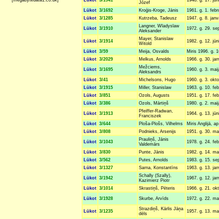
[megabytedata1.co.uk]
Józef
Lūkot
3/1692
Kroģis-Kroge, Jānis
1961. g. 1. febr
Lūkot
3/1285
Kutrzeba, Tadeusz
1947. g. 8. janv
Langner, Wladyslaw
Lūkot
3/1910
1972. g. 29. se
Aleksander
Mayer, Stanislaw
Lūkot
3/1914
1982. g. 12. jūn
Witold
Lūkot
3/59
Meija, Osvalds
Miris 1996. g. 1
Lūkot
3/2029
Melkus, Arnolds
1966. g. 30. jan
Mežciems,
Lūkot
3/1695
1960. g. 3. maij
Aleksandrs
Lūkot
3/41
Michelsons, Hugo
1960. g. 3. oktob
Lūkot
3/1915
Miller, Stanislaw
1963. g. 10. feb
Lūkot
3/851
Ozols, Augusts
1951. g. 17. febr
Lūkot
3/386
Ozols, Mārtiņš
1980. g. 2. maij
Pfeiffer-Radwan,
Lūkot
3/1913
1964. g. 13. jūni
Franciszek
Lūkot
3/644
Ploša-Plošs, Vilhelms
Miris Anglijā, a
Lūkot
3/808
Podnieks, Arsenijs
1951. g. 30. mai
Prauliņš, Jānis
Lūkot
3/1043
1978. g. 24. feb
Valdemārs
Lūkot
3/830
Punte, Jānis
1982. g. 14. mai
Lūkot
3/562
Putes, Arnolds
1983. g. 15. sep
Lūkot
3/1327
Sarna, Konstantīns
1963. g. 13. jan
Schally (Szally),
Lūkot
3/1942
1967. g. 12. ja
Kazimierz Piotr
Lūkot
3/1014
Skrastiņš, Pēteris
1966. g. 21. okto
Lūkot
3/1928
Skurbe, Arvīds
1972. g. 22. mar
Strazdiņš, Kārlis Jāņa
Lūkot
3/1235
1957. g. 13. mar
dēls