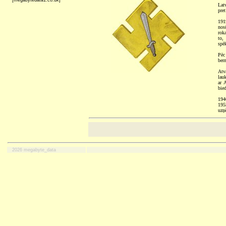
[megabytedata1.co.uk]
Latv
pre
191
nos
rok
to,
spē
Pēc 
ber
Atv
lau
ar 
bie
194
195
uzņ
2026 megabyte_data