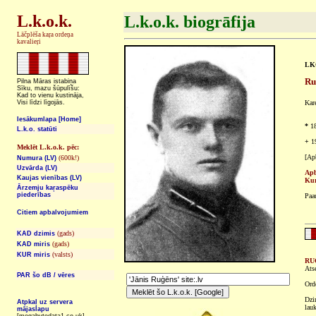
L.k.o.k.
L.k.o.k. biogrāfija
Lāčplēša kaŗa ordeņa
kavalieŗi
LKO
Ru
Pilna Māras istabiņa
Sīku, mazu šūpulīšu:
Kad to vienu kustināja,
Visi līdzi līgojās.
Kare
Iesākumlapa [Home]
*
18
L.k.o. statūti
+
19
Meklēt L.k.o.k. pēc:
[Ap
(600k!)
Numura (LV)
Uzvārda (LV)
Apb
Kaujas vienības (LV)
Kur
Ārzemju kaŗaspēku
piederības
Paau
Citiem apbalvojumiem
(gads)
KAD dzimis
(gads)
KAD miris
(valsts)
KUR miris
RUĢ
Atse
PAR šo dB / vēres
Ord
Dzi
Atpkaļ uz servera
lau
mājaslapu