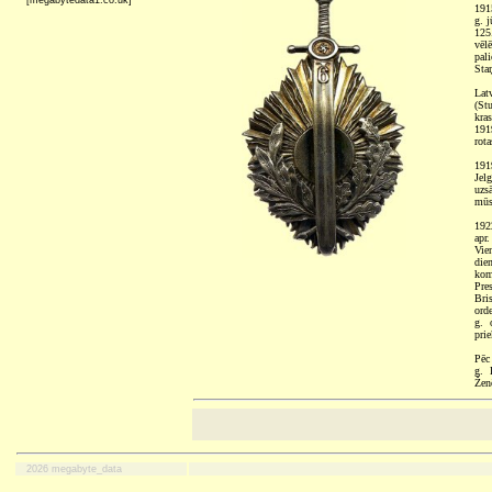
[megabytedata1.co.uk]
1915
g. 
125
vēl
pal
Staņ
Latv
(St
kra
191
rot
191
Jel
uzs
mūs
192
apr
Vie
die
kom
Pre
Bri
ord
g. 
prie
Pēc
g. 
Žen
2026 megabyte_data