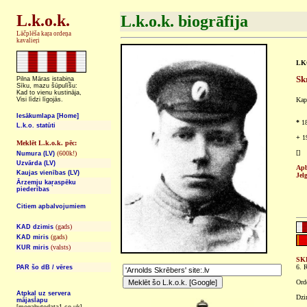
L.k.o.k.
L.k.o.k. biogrāfija
Lāčplēša kaŗa ordeņa
kavalieŗi
LKO
Sk
Pilna Māras istabiņa
Sīku, mazu šūpulīšu:
Kad to vienu kustināja,
Visi līdzi līgojās.
Kap
Iesākumlapa [Home]
*
18
L.k.o. statūti
+
19
Meklēt L.k.o.k. pēc:
[]
(600k!)
Numura (LV)
Uzvārda (LV)
Apb
Kaujas vienības (LV)
Jel
Ārzemju kaŗaspēku
piederības
Citiem apbalvojumiem
(gads)
KAD dzimis
(gads)
KAD miris
(valsts)
KUR miris
SK
6. R
PAR šo dB / vēres
Ord
Atpkaļ uz servera
Dzi
mājaslapu