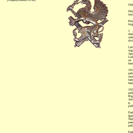
[megabytedata1.co.uk]
Ord
Dzi
ies
Krie
brig
1. 
dien
ord
divi
Lat
orga
Ape
Lod
un 
ber
191
pal
sma
bate
bat
192
pul
Rīg
Art
g. 
pul
Paz
Iga
Šķē
paa
palī
Pado