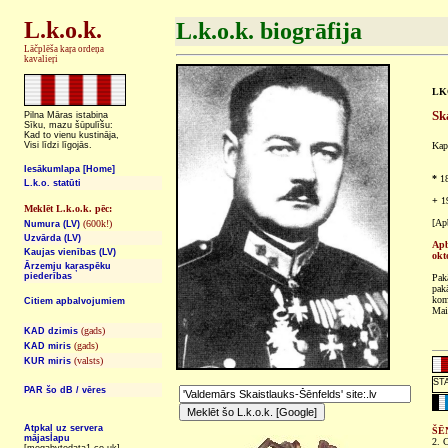
L.k.o.k.
L.k.o.k. biogrāfija
Lāčplēša kaŗa ordeņa
kavalieŗi
LKO
Sk
Pilna Māras istabiņa
Sīku, mazu šūpulīšu:
Kad to vienu kustināja,
Visi līdzi līgojās.
Kapt
Iesākumlapa [Home]
*
18
L.k.o. statūti
+
19
Meklēt L.k.o.k. pēc:
[Ap
(600k!)
Numura (LV)
Uzvārda (LV)
Apb
Kaujas vienības (LV)
okt
Ārzemju kaŗaspēku
piederības
Pak
pakā
kom
Citiem apbalvojumiem
Mai
(gads)
KAD dzimis
(gads)
KAD miris
(valsts)
KUR miris
PAR šo dB / vēres
Atpkaļ uz servera
ŠĒ
mājaslapu
2. C