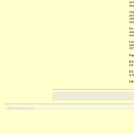
div
okup
194
arti
194
slim
Pēc
atr
nom
Lat
dar
197
Pap
ET
(20
ET
ar K
LK 
2026 megabyte_data