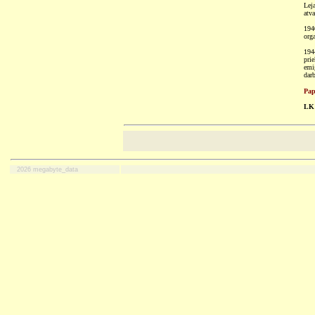
Lej
atva
194
orga
194
pri
emi
darb
Pap
LK 
2026 megabyte_data