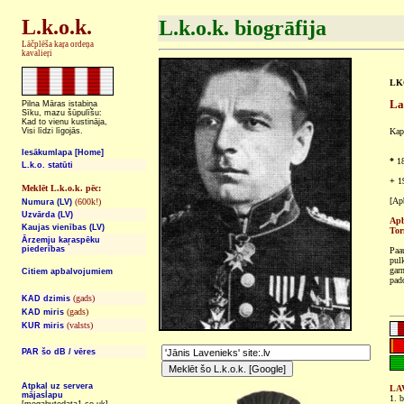
L.k.o.k.
L.k.o.k. biogrāfija
Lāčplēša kaŗa ordeņa
kavalieŗi
LKO
La
Pilna Māras istabiņa
Sīku, mazu šūpulīšu:
Kad to vienu kustināja,
Visi līdzi līgojās.
Kap
Iesākumlapa [Home]
*
18
L.k.o. statūti
+
19
Meklēt L.k.o.k. pēc:
[Ap
(600k!)
Numura (LV)
Uzvārda (LV)
Apb
Kaujas vienības (LV)
Tor
Ārzemju kaŗaspēku
piederības
Paa
pul
gar
Citiem apbalvojumiem
pad
(gads)
KAD dzimis
(gads)
KAD miris
(valsts)
KUR miris
PAR šo dB / vēres
Atpkaļ uz servera
LAV
mājaslapu
1. b