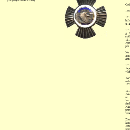
[megabytedata1.co.uk]
Ord
Dzi
191
brī
g. a
1914
g. 
strē
191
Apba
par 
No 
arm
arm
191
Jel
vāci
Kā v
uzb
192
191
Bal
un 
ini
rin
Nāk
pār
vāci
Die
kar
Bru
kar