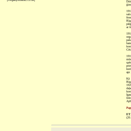
[megabytedata1.co.uk]
Dzi
ģim
191
saī
fron
Rīg
pār
ar A
191
orga
paš
bat
kom
Cēs
191
mūsē
spē
pri
kur
apr.
Kā 
Rīg
1920
daļ
kom
Iga
līd
Apb
Pap
ET
(20