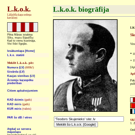
L.k.o.k.
L.k.o.k. biogrāfija
Lāčplēša kaŗa ordeņa
kavalieŗi
LKO
Sk
Pilna Māras istabiņa
Sīku, mazu šūpulīšu:
Kad to vienu kustināja,
Visi līdzi līgojās.
Virs
Iesākumlapa [Home]
*
18
L.k.o. statūti
+
19
Meklēt L.k.o.k. pēc:
[Ap
(600k!)
Numura (LV)
Uzvārda (LV)
Apb
Kaujas vienības (LV)
Ārzemju kaŗaspēku
Pak
piederības
pul
Citiem apbalvojumiem
(gads)
KAD dzimis
(gads)
KAD miris
(valsts)
KUR miris
PAR šo dB / vēres
SK
1. Z
Atpkaļ uz servera
Ord
mājaslapu