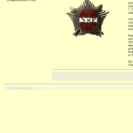
[megabytedata1.co.uk]
Lat
Zie
7. 
citā
191
vir
ien
notu
Paa
nov
192
aka
prok
Pie
ar 
Pēc
Tuk
2026 megabyte_data