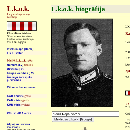
L.k.o.k.
L.k.o.k. biogrāfija
Lāčplēša kaŗa ordeņa
kavalieŗi
LKO
Ra
Pilna Māras istabiņa
Sīku, mazu šūpulīšu:
Kad to vienu kustināja,
Visi līdzi līgojās.
Lei
Iesākumlapa [Home]
*
18
L.k.o. statūti
+
19
Meklēt L.k.o.k. pēc:
[Ap
(600k!)
Numura (LV)
Uzvārda (LV)
Apb
Kaujas vienības (LV)
Ārzemju kaŗaspēku
Pak
piederības
Citiem apbalvojumiem
(gads)
KAD dzimis
(gads)
KAD miris
RAP
(valsts)
KUR miris
7. S
PAR šo dB / vēres
Ord
Dzi
Tēr
Atpkaļ uz servera
pra
mājaslapu