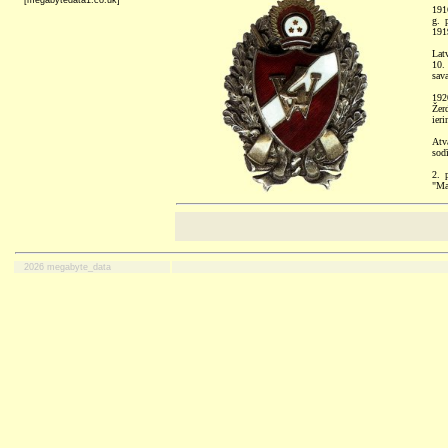
[megabytedata1.co.uk]
191
g. 
1919
Lat
10. 
sava
192
Žer
ieri
Atv
sod
2. 
"Ma
2026 megabyte_data