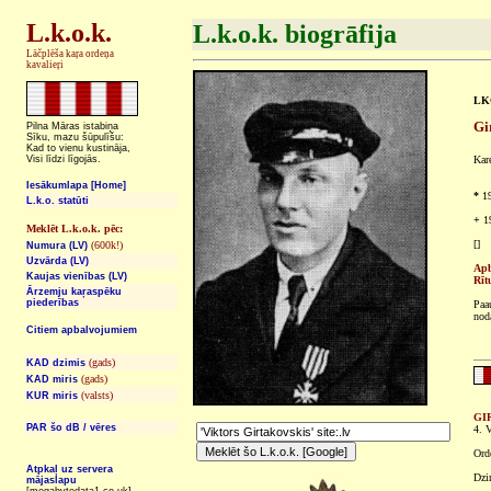
L.k.o.k.
L.k.o.k. biogrāfija
Lāčplēša kaŗa ordeņa
kavalieŗi
LKO
Gi
Pilna Māras istabiņa
Sīku, mazu šūpulīšu:
Kad to vienu kustināja,
Visi līdzi līgojās.
Kar
Iesākumlapa [Home]
*
19
L.k.o. statūti
+
19
Meklēt L.k.o.k. pēc:
[]
(600k!)
Numura (LV)
Uzvārda (LV)
Apb
Kaujas vienības (LV)
Rīt
Ārzemju kaŗaspēku
piederības
Paa
nod
Citiem apbalvojumiem
(gads)
KAD dzimis
(gads)
KAD miris
(valsts)
KUR miris
GI
PAR šo dB / vēres
4. V
Ord
Atpkaļ uz servera
Dzi
mājaslapu