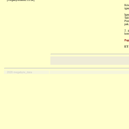
[megabytedata1.co.uk]
Kri
iga
Iga
Tal
Pied
pak
2. p
kom
Pap
ET
2026 megabyte_data