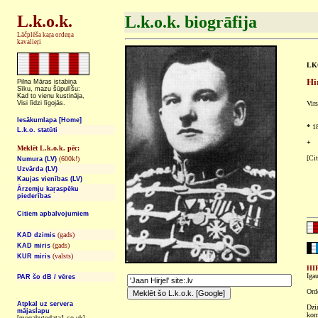
L.k.o.k.
L.k.o.k. biogrāfija
Lāčplēša kaŗa ordeņa
kavalieŗi
LKO
Hi
Pilna Māras istabiņa
Sīku, mazu šūpulīšu:
Kad to vienu kustināja,
Visi līdzi līgojās.
Virs
Iesākumlapa [Home]
*
18
L.k.o. statūti
+
Meklēt L.k.o.k. pēc:
[Cit
(600k!)
Numura (LV)
Uzvārda (LV)
Kaujas vienības (LV)
Ārzemju kaŗaspēku
piederības
Citiem apbalvojumiem
(gads)
KAD dzimis
(gads)
KAD miris
(valsts)
KUR miris
HI
Igau
PAR šo dB / vēres
Ord
Atpkaļ uz servera
Dzi
mājaslapu
kom