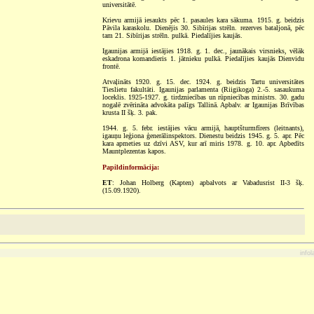
universitātē.
Krievu armijā iesaukts pēc 1. pasaules kara sākuma. 1915. g. beidzis
Pāvila karaskolu. Dienējis 30. Sibīrijas strēln. rezerves bataljonā, pēc
tam 21. Sibīrijas strēln. pulkā. Piedalījies kaujās.
Igaunijas armijā iestājies 1918. g. 1. dec., jaunākais virsnieks, vēlāk
eskadrona komandieris 1. jātnieku pulkā. Piedalījies kaujās Dienvidu
frontē.
Atvaļināts 1920. g. 15. dec. 1924. g. beidzis Tartu universitātes
Tieslietu fakultāti. Igaunijas parlamenta (Riigikoga) 2.-5. sasaukuma
loceklis. 1925-1927. g. tirdzniecības un rūpniecības ministrs. 30. gadu
nogalē zvērināta advokāta palīgs Tallinā. Apbalv. ar Igaunijas Brīvības
krusta II šķ. 3. pak.
1944. g. 5. febr. iestājies vācu armijā, hauptšturmfīrers (leitnants),
igauņu leģiona ģenerālinspektors. Dienestu beidzis 1945. g. 5. apr. Pēc
kara apmeties uz dzīvi ASV, kur arī miris 1978. g. 10. apr. Apbedīts
Mauntplezentas kapos.
Papildinformācija:
ET
: Johan Holberg (Kapten) apbalvots ar Vabadusrist II-3 šķ.
(15.09.1920).
info