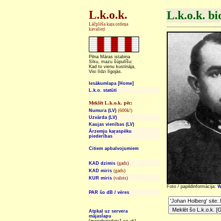
L.k.o.k.
L.k.o.k. bi
Lāčplēša kaŗa ordeņa
kavalieŗi
Pilna Māras istabiņa
Sīku, mazu šūpulīšu:
Kad to vienu kustināja,
Visi līdzi līgojās.
Iesākumlapa [Home]
L.k.o. statūti
Meklēt L.k.o.k. pēc:
(600k!)
Numura (LV)
Uzvārda (LV)
Kaujas vienības (LV)
Ārzemju kaŗaspēku
piederības
Citiem apbalvojumiem
(gads)
KAD dzimis
(gads)
KAD miris
(valsts)
KUR miris
Foto / papildinformācija:
W
PAR šo dB / vēres
Atpkaļ uz servera
mājaslapu