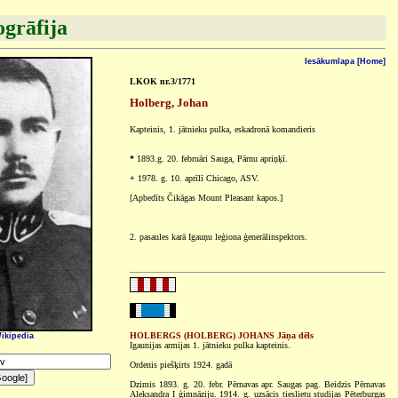
ogrāfija
Iesākumlapa [Home]
LKOK nr.3/1771
Holberg, Johan
Kapteinis, 1. jātnieku pulka, eskadronā komandieris
*
1893.g. 20. februāri Sauga, Pārnu apriņķī.
+
1978. g. 10. aprīlī Chicago, ASV.
[Apbedīts Čikāgas Mount Pleasant kapos.]
2. pasaules karā Igauņu leģiona ģenerālinspektors.
HOLBERGS (HOLBERG) JOHANS Jāņa dēls
ikipedia
Igaunijas armijas 1. jātnieku pulka kapteinis.
Ordenis piešķirts 1924. gadā
Dzimis 1893. g. 20. febr. Pērnavas apr. Saugas pag. Beidzis Pērnavas
Aleksandra I ģimnāziju. 1914. g. uzsācis tieslietu studijas Pēterburgas